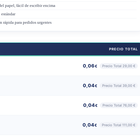
el papel, fácil de escribir encima
 estándar
n rápida para pedidos urgentes
PRECIO TOTAL
0,06
Precio Total 29,00 €
€
0,04
Precio Total 39,00 €
€
0,04
Precio Total 76,00 €
€
0,04
Precio Total 111,00 €
€