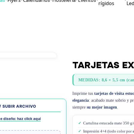
tas
Flyers
Calendarios
Hosteleria
Eventos
rígidos
Le
TARJETAS EX
MEDIDAS: 8,6 × 5,5 cm (cant
Imprime tus
tarjetas de visita est
elegancia
: acabado mate sobrio y pro
/ SUBIR ARCHIVO
siempre
su mejor imagen
.
e diseño: haz click aquí
✓
Cartulina estucada mate 350 g/
✓
Impresión 4+4 (todo color por 