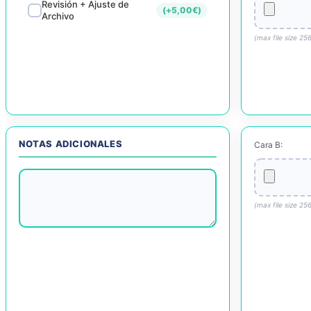
Revisión + Ajuste de
(+
5,00
€
)
Archivo
(max file size 25
NOTAS ADICIONALES
Cara B:
(max file size 25