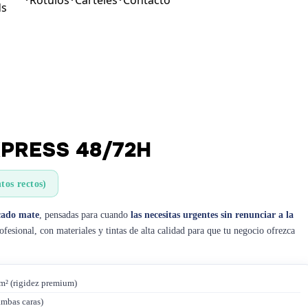
Rotulos
Carteles
Contacto
ds
PRESS 48/72H
os rectos)
ucado mate
, pensadas para cuando
las necesitas urgentes sin renunciar a la
fesional, con materiales y tintas de alta calidad para que tu negocio ofrezca
m² (rigidez premium)
ambas caras)