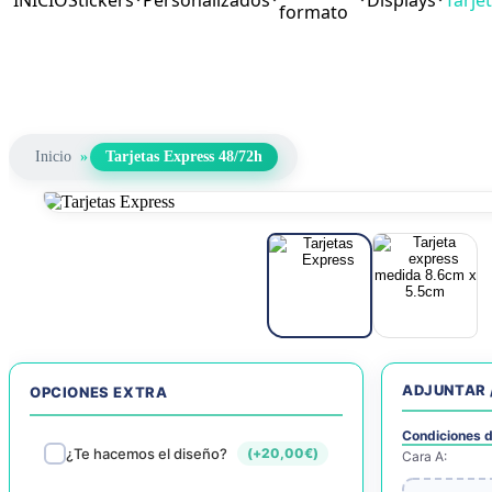
INICIO
Stickers
Personalizados
Displays
Tarje
formato
Inicio
»
Tarjetas Express 48/72h
ADJUNTAR 
OPCIONES EXTRA
Condiciones d
¿Te hacemos el diseño?
(+
20,00
€
)
Cara A: