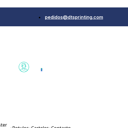
pedidos@dtsprinting.com
0
ter