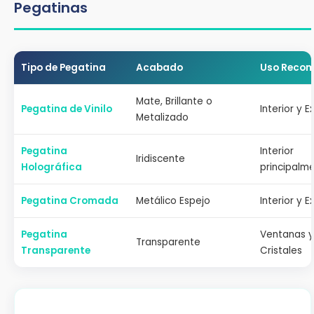
Pegatinas
Tipo de Pegatina
Acabado
Uso Reco
Mate, Brillante o
Pegatina de Vinilo
Interior y E
Metalizado
Pegatina
Interior
Iridiscente
Holográfica
principalm
Pegatina Cromada
Metálico Espejo
Interior y E
Pegatina
Ventanas y
Transparente
Transparente
Cristales