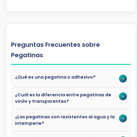
Preguntas Frecuentes sobre
Pegatinas
¿Qué es una pegatina o adhesivo?
¿Cuál es la diferencia entre pegatinas de
Al adhesivo se le conoce como una substancia
vinilo y transparentes?
que mantiene dos cuerpos unidos. Más
coloquialmente, una
pegatina
es un adhesivo
¿Las pegatinas son resistentes al agua y la
Las
pegatinas de vinilo
tienen un fondo opaco
al que puedes darle infinidad de usos. Nuestros
intemperie?
(blanco o del color que elijas) que cubre
clientes nos piden
pegatinas para su coche,
completamente la superficie donde se coloca.