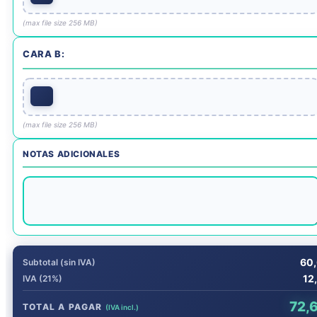
(max file size 256 MB)
CARA B:
(max file size 256 MB)
NOTAS ADICIONALES
60,
Subtotal (sin IVA)
12
IVA (21%)
72,
TOTAL A PAGAR
(IVA incl.)