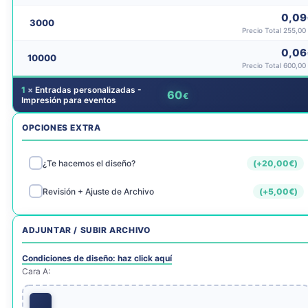
0,09
3000
Precio Total 255,00
0,06
10000
Precio Total 600,00
1
×
Entradas personalizadas -
60
€
Impresión para eventos
OPCIONES EXTRA
¿Te hacemos el diseño?
(+
20,00
€
)
Revisión + Ajuste de Archivo
(+
5,00
€
)
ADJUNTAR / SUBIR ARCHIVO
Condiciones de diseño: haz click aquí
Cara A: