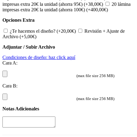
impresas extra 20€ la unidad (ahorra 95€)
(+
38,00
€
)
20 lámina
impresas extra 20€ la unidad (ahorra 100€)
(+
400,00
€
)
Opciones Extra
¿Te hacemos el diseño?
(+
20,00
€
)
Revisión + Ajuste de
Archivo
(+
5,00
€
)
Adjuntar / Subir Archivo
Condiciones de diseño: haz click aquí
Cara A:
(max file size 256 MB)
Cara B:
(max file size 256 MB)
Notas Adicionales