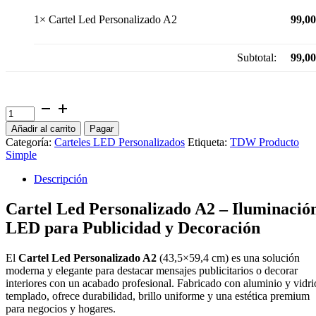
1×
Cartel Led Personalizado A2
99,00
Subtotal:
99,00
Cartel
Led
Añadir al carrito
Pagar
Personalizado
Categoría:
Carteles LED Personalizados
Etiqueta:
TDW Producto
A2
Simple
cantidad
Descripción
Cartel Led Personalizado A2 – Iluminació
LED para Publicidad y Decoración
El
Cartel Led Personalizado A2
(43,5×59,4 cm) es una solución
moderna y elegante para destacar mensajes publicitarios o decorar
interiores con un acabado profesional. Fabricado con aluminio y vidri
templado, ofrece durabilidad, brillo uniforme y una estética premium
para negocios y hogares.