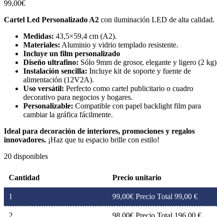
99,00
€
Cartel Led Personalizado A2
con iluminación LED de alta calidad.
Medidas:
43,5×59,4 cm (A2).
Materiales:
Aluminio y vidrio templado resistente.
Incluye un film personalizado
Diseño ultrafino:
Sólo 9mm de grosor, elegante y ligero (2 kg)
Instalación sencilla:
Incluye kit de soporte y fuente de
alimentación (12V2A).
Uso versátil:
Perfecto como cartel publicitario o cuadro
decorativo para negocios y hogares.
Personalizable:
Compatible con papel backlight film para
cambiar la gráfica fácilmente.
Ideal para decoración de interiores, promociones y regalos
innovadores.
¡Haz que tu espacio brille con estilo!
20 disponibles
Cantidad
Precio unitario
1
99,00
€
Precio Total 99,00 €
2
98,00
€
Precio Total 196,00 €