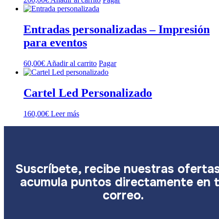
Entradas personalizadas – Impresión
para eventos
60,00
€
Añadir al carrito
Pagar
Cartel Led Personalizado
160,00
€
Leer más
Suscríbete, recibe nuestras oferta
acumula puntos directamente en 
correo.