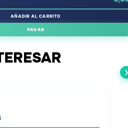
AÑADIR AL CARRITO
PAGAR
TERESAR
Flyers A4
A4 Trípt
s