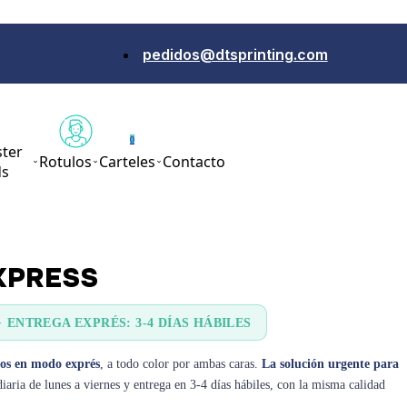
pedidos@dtsprinting.com
0
ter
Rotulos
Carteles
Contacto
ds
XPRESS
·
ENTREGA EXPRÉS: 3-4 DÍAS HÁBILES
dos en modo exprés
, a todo color por ambas caras.
La solución urgente para
iaria de lunes a viernes y entrega en 3-4 días hábiles, con la misma calidad