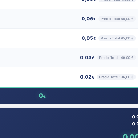
0,06
Precio Total 60,00 €
€
0,05
Precio Total 95,00 €
€
0,03
Precio Total 149,00 €
€
0,02
Precio Total 196,00 €
€
0
€
0,
0,
0,0