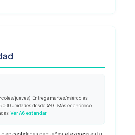
idad
coles/jueves). Entrega martes/miércoles
 5.000 unidades desde 49 €. Más económico
adas.
Ver A6 estándar
.
a
o en cantidades pequeñas, el express es tu