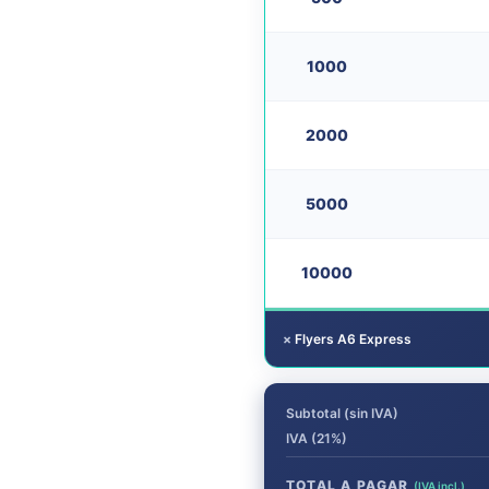
1000
2000
5000
10000
×
Flyers A6 Express
Subtotal (sin IVA)
IVA (21%)
TOTAL A PAGAR
(IVA incl.)