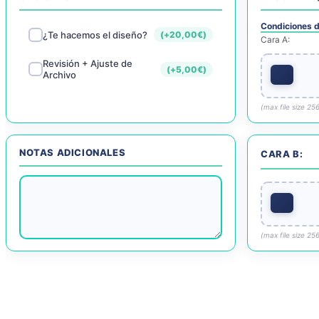
Condiciones d
¿Te hacemos el diseño?
(+
20,00
€
)
Cara A:
Revisión + Ajuste de
(+
5,00
€
)
Archivo
(max file size 25
NOTAS ADICIONALES
CARA B:
(max file size 25