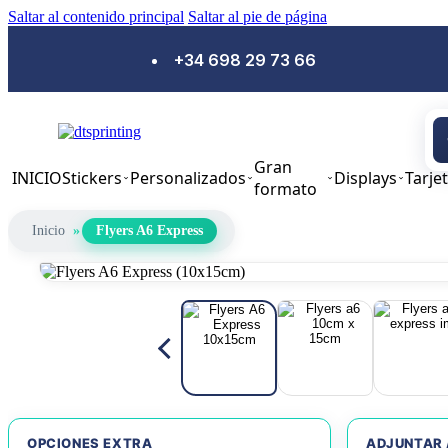
Saltar al contenido principal
Saltar al pie de página
+34 698 29 73 66
Gran
INICIO
Stickers
Personalizados
Displays
Tarje
formato
Inicio
»
Flyers A6 Express
OPCIONES EXTRA
ADJUNTAR 