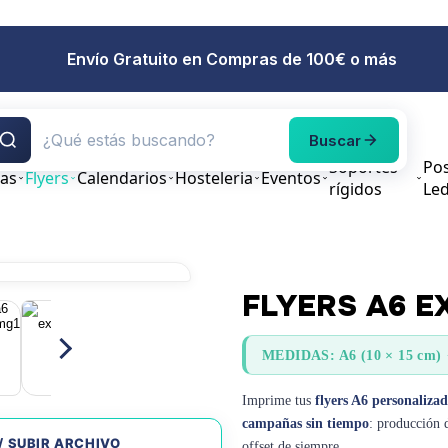
Envío Gratuito en Compras de 100€ o más
Buscar
Soportes
Pos
tas
Flyers
Calendarios
Hosteleria
Eventos
rígidos
Le
FLYERS A6 E
MEDIDAS: A6 (10 × 15 cm)
Imprime tus
flyers A6 personaliza
campañas sin tiempo
: producción d
/ SUBIR ARCHIVO
offset de siempre.