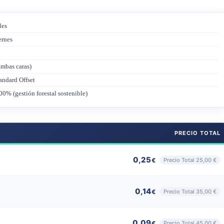
les
ernes
ambas caras)
andard Offset
0% (gestión forestal sostenible)
PRECIO TOTAL
0,25
Precio Total 25,00 €
€
0,14
Precio Total 35,00 €
€
0,09
Precio Total 45,00 €
€