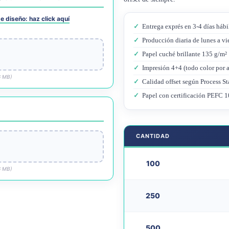
e diseño: haz click aquí
✓
Entrega exprés en 3-4 días hábi
✓
Producción diaria de lunes a vi
✓
Papel cuché brillante 135 g/m²
✓
Impresión 4+4 (todo color por 
6 MB)
✓
Calidad offset según Process St
✓
Papel con certificación PEFC 10
CANTIDAD
100
6 MB)
250
500