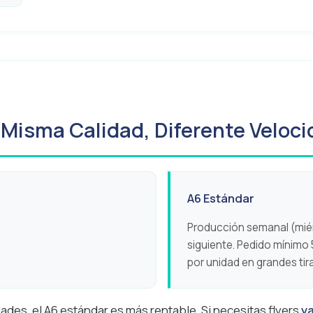
 Misma Calidad, Diferente Veloc
A6 Estándar
Producción semanal (miér
siguiente. Pedido mínimo
por unidad en grandes tir
ades, el A6 estándar es más rentable. Si necesitas flyers
y