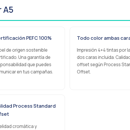
r A5
rtificación PEFC 100%
Todo color ambas car
pel de origen sostenible
Impresión 4+4 tintas por l
tificado. Una garantía de
dos caras incluida. Calida
sponsabilidad que puedes
offset según Process Sta
municar en tus campañas.
Offset.
lidad Process Standard
fset
delidad cromática y