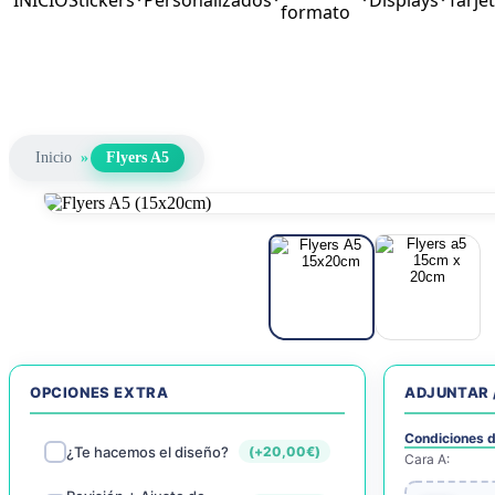
INICIO
Stickers
Personalizados
Displays
Tarje
formato
Inicio
»
Flyers A5
OPCIONES EXTRA
ADJUNTAR 
Condiciones d
¿Te hacemos el diseño?
(+
20,00
€
)
Cara A: