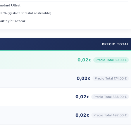
andard Offset
0% (gestión forestal sostenible)
artir y buzonear
PRECIO TOTAL
0,02
Precio Total 89,00 €
€
0,02
Precio Total 174,00 €
€
0,02
Precio Total 336,00 €
€
0,02
Precio Total 492,00 €
€