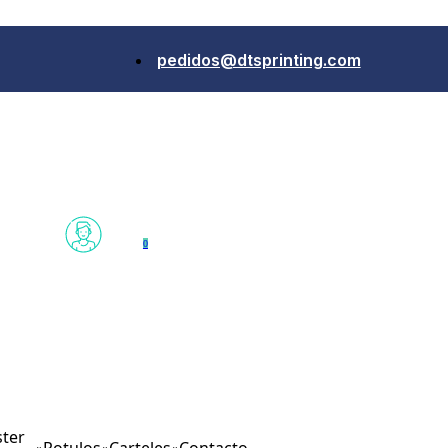
pedidos@dtsprinting.com
0
ter