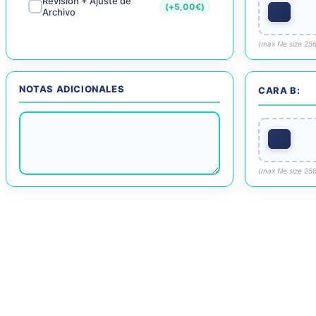
Revisión + Ajuste de
(+
5,00
€
)
Archivo
(max file size 25
NOTAS ADICIONALES
CARA B:
(max file size 25