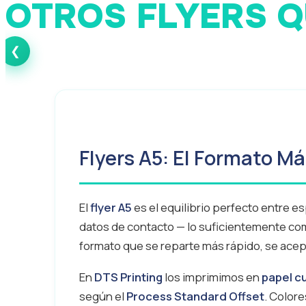
OTROS FLYERS Q
Flyers A6
Flyers A7
❮
Flyers A5: El Formato M
El
flyer A5
es el equilibrio perfecto entre e
datos de contacto — lo suficientemente compa
formato que se reparte más rápido, se ace
En
DTS Printing
los imprimimos en
papel cu
según el
Process Standard Offset
. Colore