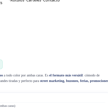
Rotulos
Carteles
Contacto
ds
os
a todo color por ambas caras. Es
el formato más versátil
: cómodo de
andes tiradas y perfecto para
street marketing, buzoneo, ferias, promocione
ambas caras)