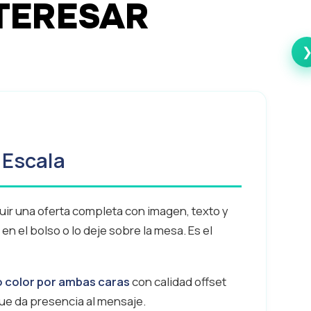
TERESAR
Flyers A4
A4 Trípt
 Escala
luir una oferta completa con imagen, texto y
n el bolso o lo deje sobre la mesa. Es el
 color por ambas caras
con calidad offset
que da presencia al mensaje.