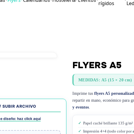
tas
Flyers
Calendarios
Hosteleria
Eventos
rígidos
Le
FLYERS A5
MEDIDAS: A5 (15 × 20 cm)
Imprime tus
flyers A5 personalizad
repartir en mano, económico para gr
/ SUBIR ARCHIVO
y eventos
.
e diseño: haz click aquí
✓
Papel cuché brillante 135 g/m²
✓
Impresión 4+4 (todo color por 