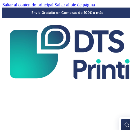
Saltar al contenido principal
Saltar al pie de página
Envío Gratuito en Compras de 100€ o más